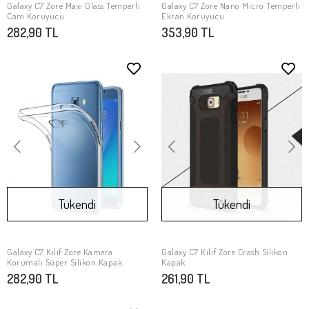
Galaxy C7 Zore Maxi Glass Temperli
Galaxy C7 Zore Nano Micro Temperli
SEPETE EKLE
SEPETE EKLE
Cam Koruyucu
Ekran Koruyucu
282,90 TL
353,90 TL
Tükendi
Tükendi
Galaxy C7 Kılıf Zore Kamera
Galaxy C7 Kılıf Zore Crash Silikon
Stokta Yok
Stokta Yok
Korumalı Süper Silikon Kapak
Kapak
282,90 TL
261,90 TL