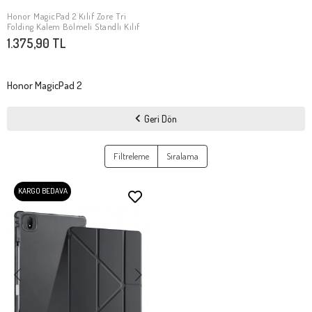
Honor MagicPad 2 Kılıf Zore Tri
SEPETE EKLE
Folding Kalem Bölmeli Standlı Kılıf
1.375,90 TL
Honor MagicPad 2
Geri Dön
Filtreleme
Sıralama
KARGO BEDAVA