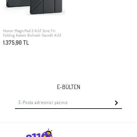
Honor MagicPad 2 Kılıf Zore Tri
SEPETE EKLE
Folding Kalem Bölmeli Standlı Kılıf
1.375,90 TL
E-BÜLTEN