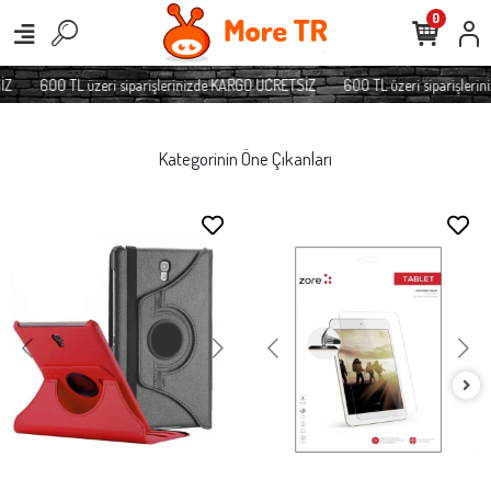
0
Z
600 TL üzeri siparişlerinizde KARGO ÜCRETSİZ
600 TL üzeri siparişleri
Kategorinin Öne Çıkanları