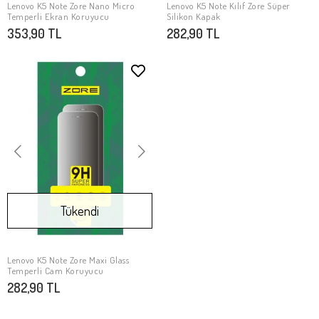
Lenovo K5 Note Zore Nano Micro
Lenovo K5 Note Kılıf Zore Süper
SEPETE EKLE
Stokta Yok
Temperli Ekran Koruyucu
Silikon Kapak
353,90 TL
282,90 TL
Tükendi
Lenovo K5 Note Zore Maxi Glass
Stokta Yok
Temperli Cam Koruyucu
282,90 TL