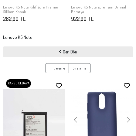
Lenovo K5 Note Kılıf Zore Premier
Lenovo K5 Note Zore Tam Orjinal
SEPETE EKLE
SEPETE EKLE
Silikon Kapak
Batarya
282,90 TL
922,90 TL
Lenovo K5 Note
Geri Dön
Filtreleme
Sıralama
KARGO BEDAVA