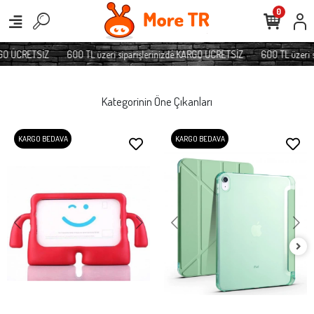
0
O ÜCRETSİZ
600 TL üzeri siparişlerinizde KARGO ÜCRETSİZ
600 TL üzeri sip
Kategorinin Öne Çıkanları
KARGO BEDAVA
KARGO BEDAVA