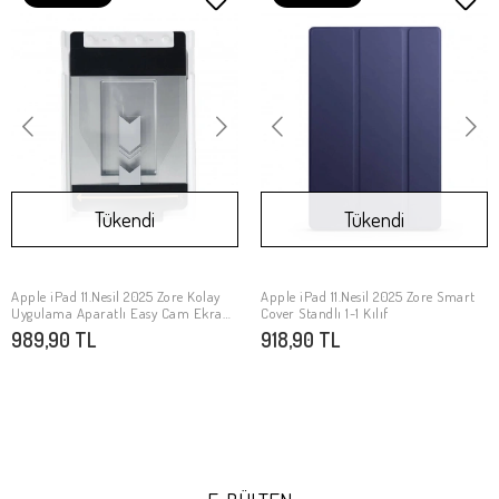
Tükendi
Tükendi
Apple iPad 11.Nesil 2025 Zore Kolay
Apple iPad 11.Nesil 2025 Zore Smart
Stokta Yok
Stokta Yok
Uygulama Aparatlı Easy Cam Ekran
Cover Standlı 1-1 Kılıf
Koruyucu
989,90 TL
918,90 TL