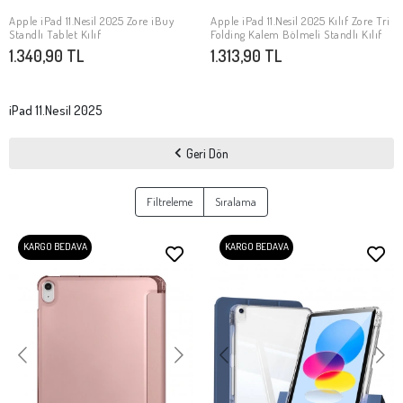
Apple iPad 11.Nesil 2025 Zore iBuy
Apple iPad 11.Nesil 2025 Kılıf Zore Tri
SEPETE EKLE
SEPETE EKLE
Standlı Tablet Kılıf
Folding Kalem Bölmeli Standlı Kılıf
1.340,90 TL
1.313,90 TL
iPad 11.Nesil 2025
Geri Dön
Filtreleme
Sıralama
KARGO BEDAVA
KARGO BEDAVA