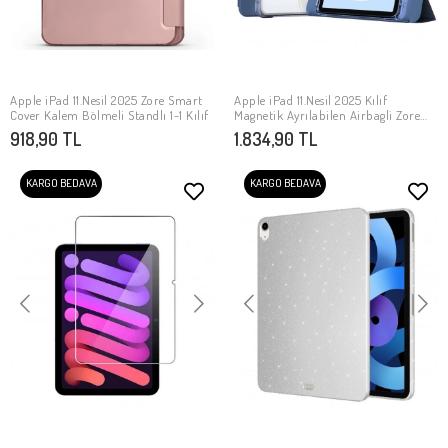
Apple iPad 11.Nesil 2025 Zore Smart
Apple iPad 11.Nesil 2025 Kılıf
SEPETE EKLE
SEPETE EKLE
Cover Kalem Bölmeli Standlı 1-1 Kılıf
Magnetik Ayrılabilen Airbagli Zore
Sliding Tablet Kılıfı
918,90 TL
1.834,90 TL
KARGO BEDAVA
KARGO BEDAVA