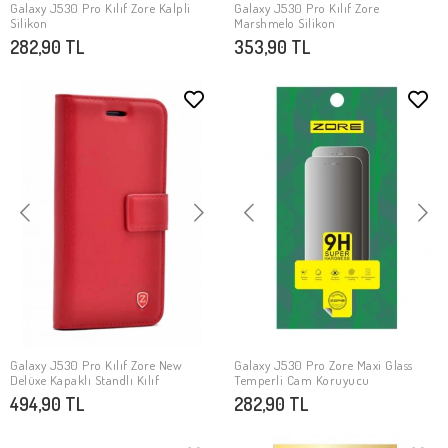
Galaxy J530 Pro Kılıf Zore Kalpli
Galaxy J530 Pro Kılıf Zore
SEPETE EKLE
SEPETE EKLE
Silikon
Marshmelo Silikon
282,90 TL
353,90 TL
Galaxy J530 Pro Kılıf Zore New
Galaxy J530 Pro Zore Maxi Glass
SEPETE EKLE
SEPETE EKLE
Delüxe Kapaklı Standlı Kılıf
Temperli Cam Koruyucu
494,90 TL
282,90 TL