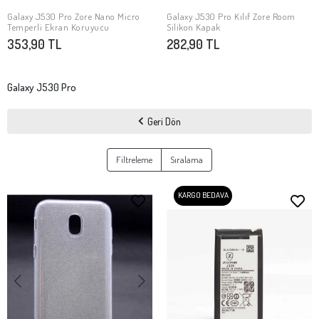
Galaxy J530 Pro Zore Nano Micro
Galaxy J530 Pro Kılıf Zore Room
SEPETE EKLE
SEPETE EKLE
Temperli Ekran Koruyucu
Silikon Kapak
353,90 TL
282,90 TL
Galaxy J530 Pro
Geri Dön
Filtreleme
Sıralama
KARGO BEDAVA