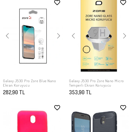
Galaxy J530 Pro Zore Blue Nano
Galaxy J530 Pro Zore Nano Micro
SEPETE EKLE
SEPETE EKLE
Ekran Koruyucu
Temperli Ekran Koruyucu
282,90 TL
353,90 TL