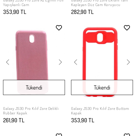
Galaxy J530 Pro Zore Az Eğimli Full
Galaxy J530 Pro Zore Ekranı Tam
Stokta Yok
Stokta Yok
Yapışkanlı Cam
Kaplayan Düz Cam Koruyucu
353,90 TL
282,90 TL
Tükendi
Tükendi
Galaxy J530 Pro Kılıf Zore Delikli
Galaxy J530 Pro Kılıf Zore Buttom
Stokta Yok
Stokta Yok
Rubber Kapak
Kapak
261,90 TL
353,90 TL