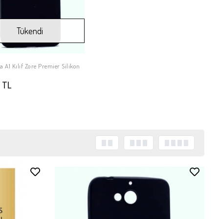
Tükendi
a A1 Kılıf Zore Premier Silikon
Stokta Yok
 TL
Stokta Yok