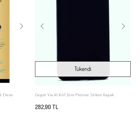
Tükendi
li Ekran
Casper Via A1 Kılıf Zore Premier Silikon Kapak
Stokta Yok
282,90 TL