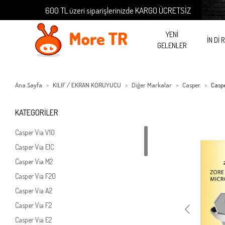
600 TL üzeri siparişlerinizde KARGO ÜCRETSİZ
6
YENİ
İN Dİ 
GELENLER
Ana Sayfa
KILIF / EKRAN KORUYUCU
Diğer Markalar
Casper
Caspe
KATEGORİLER
Casper Via V10
Casper Via E1C
Casper Via M2
Casper Via F20
Casper Via A2
Casper Via F2
Casper Via E2