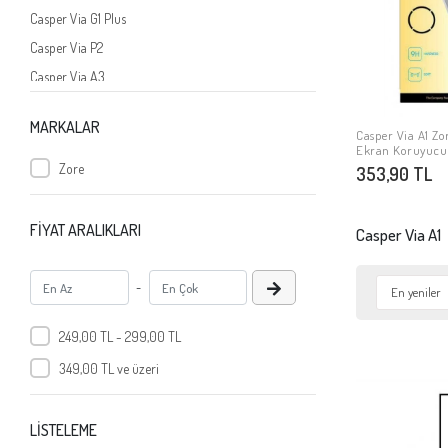
Casper Via G1 Plus
Casper Via P2
Casper Via A3
Casper Via G3
MARKALAR
Casper Via A4
Casper Via A1 Z
SE
Ekran Koruyucu
Casper Via A1 Plus
Zore
353,90 TL
Casper Via G1
Casper Via M1
FİYAT ARALIKLARI
Casper Via A1
Casper Via F1
Casper Via M4
-
Casper Via A1
249,00 TL - 299,00 TL
Casper Via E3
Casper Via P3
349,00 TL ve üzeri
Casper Via G4
Casper Via M3
LİSTELEME