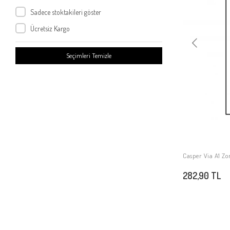
Casper Via F3
Sadece stoktakileri göster
Casper Via V5
Ücretsiz Kargo
Casper Via V9
Casper Via V8C
Seçimleri Temizle
Casper Via V8
Casper Via V6
Casper Via V6X
Casper Via V3
Casper Via E1
Casper Via A3 Plus
Casper Via S
Casper Via A1 Z
Casper Via P1
282,90 TL
Casper Via V4
Casper Via X20
Casper Via E30
Casper Via F30