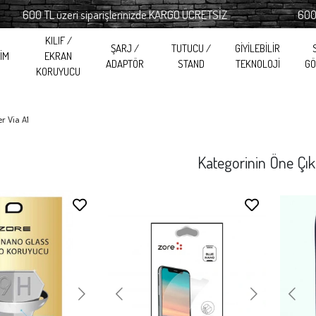
00 TL üzeri siparişlerinizde KARGO ÜCRETSİZ
600 TL üze
KILIF /
ŞARJ /
TUTUCU /
GİYİLEBİLİR
RİM
EKRAN
ADAPTÖR
STAND
TEKNOLOJİ
GÖ
KORUYUCU
r Via A1
Kategorinin Öne Çık