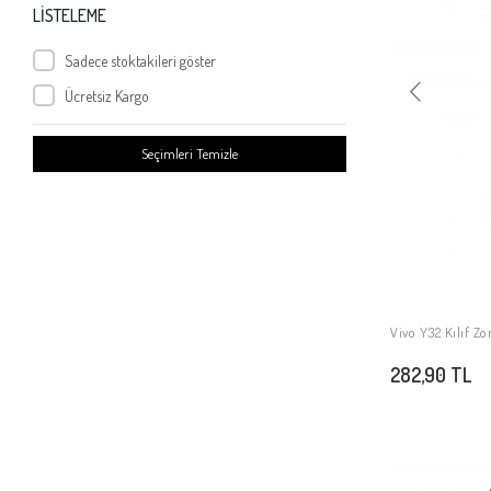
Vivo Y36 5G
LİSTELEME
Vivo Y35S
Sadece stoktakileri göster
Vivo V30 Lite
Ücretsiz Kargo
Vivo V30
Vivo Y18
Seçimleri Temizle
Vivo V40 5G
Vivo V40 Lite
Vivo Y28
Vivo Y19S
Vivo V50 Lite 5G
Vivo V50 Lite 4G
Vivo Y32 Kılıf Z
Vivo Y29 4G
282,90 TL
Vivo V28 4G
Vivo Y5s
Vivo Y19
Vivo Y04