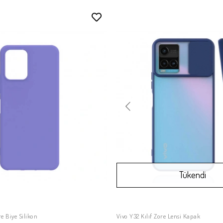
Tükendi
re Biye Silikon
Vivo Y32 Kılıf Zore Lensi Kapak
SEPETE EKLE
Stokta Yok