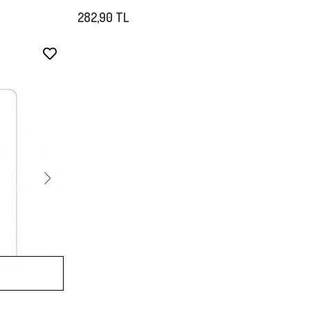
282,90 TL
Stokta Yok