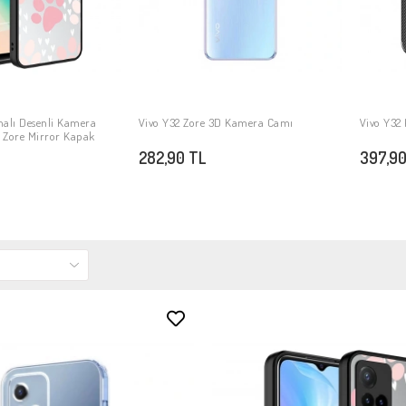
3D Kamera Camı
Vivo Y32 Kılıf Zore Negro Silikon Kapak
Vivo Y32 
PETE EKLE
SEPETE EKLE
397,90 TL
282,90