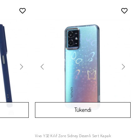
Stokta Yok
Stokta Yok
Tükendi
Vivo Y32 Kılıf Zore Sidney Desenli Sert Kapak
Stokta Yok