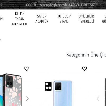
600 TL üzeri siparişlerinizde KARGO ÜCRETSİZ
KILIF /
ŞARJ /
TUTUCU /
GİYİLEBİLİR
RİM
EKRAN
ADAPTÖR
STAND
TEKNOLOJİ
GÖ
KORUYUCU
2
Kategorinin Öne Çık