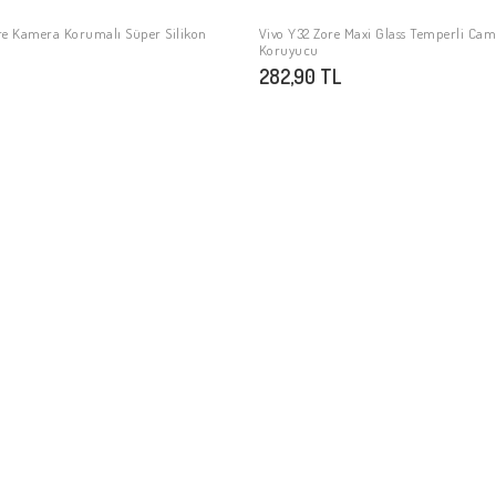
ore Kamera Korumalı Süper Silikon
Vivo Y32 Zore Maxi Glass Temperli Ca
Stokta Yok
Stokta Yok
Koruyucu
282,90 TL