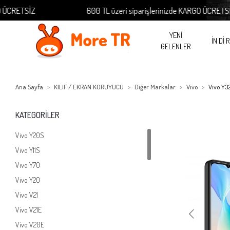
600 TL üzeri siparişlerinizde KARGO ÜCRETSİZ
YENİ
İN Dİ 
GELENLER
Ana Sayfa
KILIF / EKRAN KORUYUCU
Diğer Markalar
Vivo
Vivo Y3
KATEGORİLER
Vivo Y20S
Vivo Y11S
Vivo Y70
Vivo Y20
Vivo V21
Vivo V21E
Vivo V20E