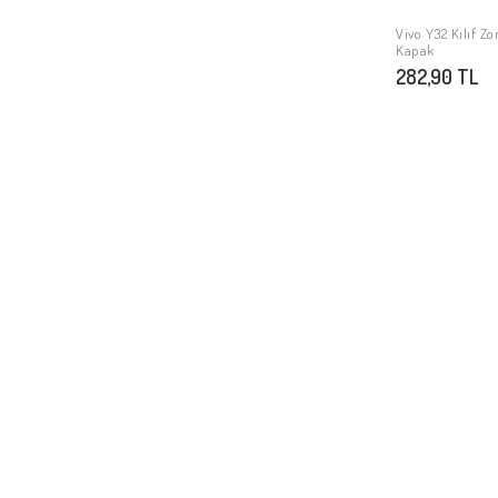
Vivo Y32 Kılıf Z
Kapak
282,90 TL