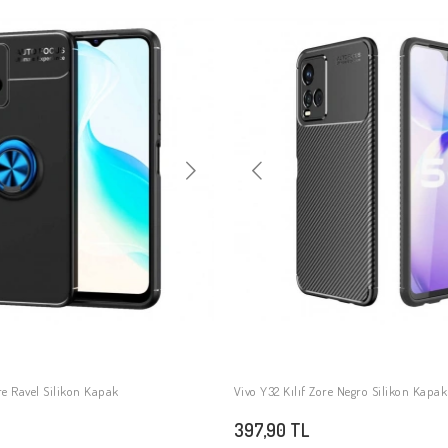
re Ravel Silikon Kapak
Vivo Y32 Kılıf Zore Negro Silikon Kapak
SEPETE EKLE
SEPETE EKLE
397,90 TL