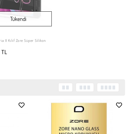
Tükendi
ia X Kılıf Zore Süper Silikon
Stokta Yok
 TL
Stokta Yok
Stokta Yok