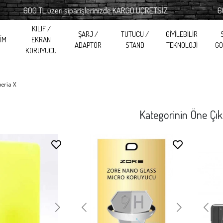
600 TL üzeri siparişlerinizde KARGO ÜCRETSİZ
600 TL ü
KILIF /
ŞARJ /
TUTUCU /
GİYİLEBİLİR
RİM
EKRAN
ADAPTÖR
STAND
TEKNOLOJİ
GÖ
KORUYUCU
eria X
Kategorinin Öne Çık
Stokta Yok