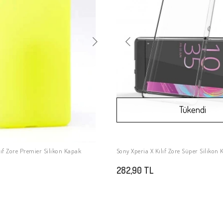
Tükendi
lıf Zore Premier Silikon Kapak
Sony Xperia X Kılıf Zore Süper Silikon
SEPETE EKLE
Stokta Yok
282,90 TL