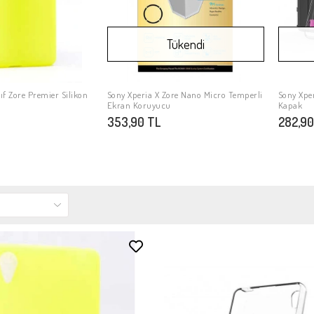
Tükendi
lıf Zore Premier Silikon
Sony Xperia X Zore Nano Micro Temperli
Sony Xper
PETE EKLE
Stokta Yok
Ekran Koruyucu
Kapak
353,90 TL
282,90