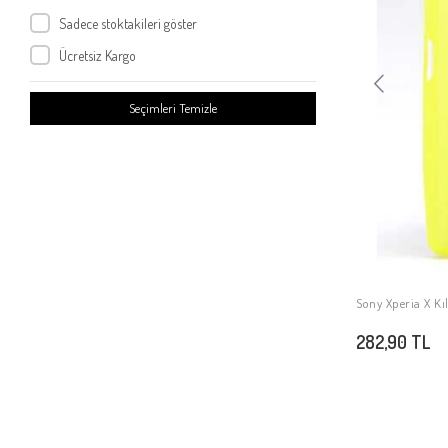
Sony Xperia M4 Aqua
Sadece stoktakileri göster
Sony Xperia C4
Ücretsiz Kargo
Sony Xperia Z4
Sony Xperia Z3
Seçimleri Temizle
Sony Xperia Z2
Sony Xperia E4
Sony Xperia X1
Sony Xperia Z3 Mini
Sony Xperia Z1 Compact
Sony Xperia P
Sony Xperia T3
Sony Xperia X Kı
Sony Xperia T2
282,90 TL
Sony Xperia Sola MT27İ
Sony Xperia Go ST27
Sony Xperia C3
Sony Xperia L1