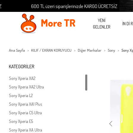
600 TL üzeri siparişlerinizde KARGO ÜCRETSİZ
YENİ
İN Dİ 
GELENLER
Ana Sayfa
KILIF / EKRAN KORUYUCU
Diğer Markalar
Sony
Sony Xp
KATEGORİLER
Sony Xperia XA2
Sony Xperia XA2 Ultra
Sony Xperia L2
Sony Xperia XA1 Plus
Sony Xperia C5 Ultra
Sony Xperia E5
Sony Xperia XA Ultra