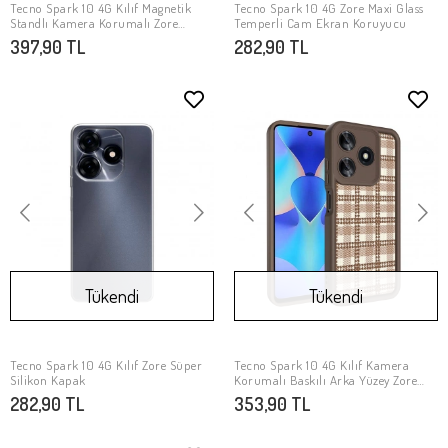
Tecno Spark 10 4G Kılıf Magnetik
Tecno Spark 10 4G Zore Maxi Glass
SEPETE EKLE
SEPETE EKLE
Standlı Kamera Korumalı Zore
Temperli Cam Ekran Koruyucu
Sürgülü Vega Kapak
397,90 TL
282,90 TL
Tükendi
Tükendi
Tecno Spark 10 4G Kılıf Zore Süper
Tecno Spark 10 4G Kılıf Kamera
Stokta Yok
Stokta Yok
Silikon Kapak
Korumalı Baskılı Arka Yüzey Zore
Klas Kapak
282,90 TL
353,90 TL