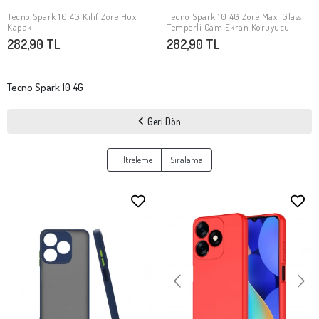
Tecno Spark 10 4G Kılıf Zore Hux
Tecno Spark 10 4G Zore Maxi Glass
SEPETE EKLE
SEPETE EKLE
Kapak
Temperli Cam Ekran Koruyucu
282,90 TL
282,90 TL
Tecno Spark 10 4G
Geri Dön
Filtreleme
Sıralama