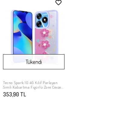
Tükendi
Tecno Spark 10 4G Kılıf Parlayan
Stokta Yok
Simli Kabartma Figürlü Zore Cevze
Kapak
353,90 TL