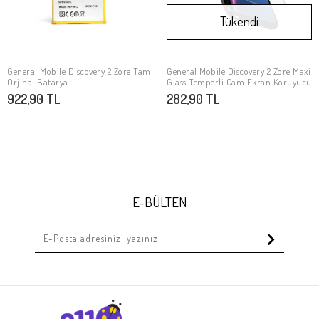
Tükendi
General Mobile Discovery 2 Zore Tam
General Mobile Discovery 2 Zore Maxi
SEPETE EKLE
Stokta Yok
Orjinal Batarya
Glass Temperli Cam Ekran Koruyucu
922,90 TL
282,90 TL
E-BÜLTEN