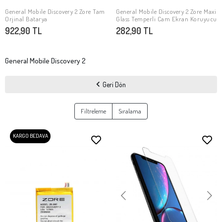
General Mobile Discovery 2 Zore Tam
General Mobile Discovery 2 Zore Maxi
SEPETE EKLE
Stokta Yok
Orjinal Batarya
Glass Temperli Cam Ekran Koruyucu
922,90 TL
282,90 TL
General Mobile Discovery 2
Geri Dön
Filtreleme
Sıralama
KARGO BEDAVA