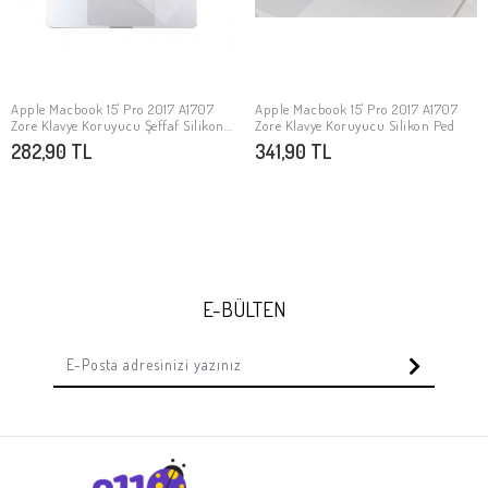
Apple Macbook 15' Pro 2017 A1707
Apple Macbook 15' Pro 2017 A1707
SEPETE EKLE
SEPETE EKLE
Zore Klavye Koruyucu Şeffaf Silikon
Zore Klavye Koruyucu Silikon Ped
Ped
282,90 TL
341,90 TL
E-BÜLTEN