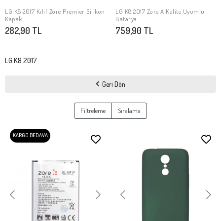
LG K8 2017 Kılıf Zore Premier Silikon
LG K8 2017 Zore A Kalite Uyumlu
SEPETE EKLE
SEPETE EKLE
Kapak
Batarya
282,90 TL
759,90 TL
LG K8 2017
Geri Dön
Filtreleme
Sıralama
KARGO BEDAVA