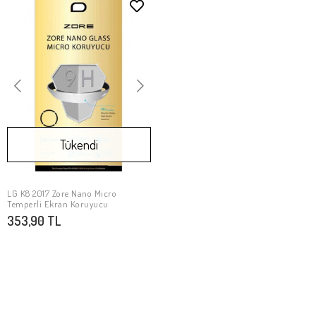
Tükendi
LG K8 2017 Zore Nano Micro
Stokta Yok
Temperli Ekran Koruyucu
353,90 TL