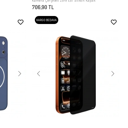
Kamera Çerçeveli Zore Edi Silikon Kapak
706,90 TL
KARGO BEDAVA