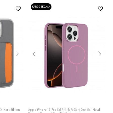
KARGO BEDAVA
 X-Kart Silikon
Apple iPhone 16 Pro Kılıf M-Safe Şarj Özellikli Metal
SEPETE EKLE