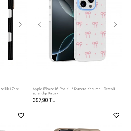
zellikli Zore
Apple iPhone 16 Pro Kılıf Kamera Korumalı Desenli
SEPETE EKLE
Zore Klip Kapak
397,90 TL