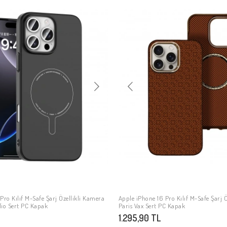
Pro Kılıf M-Safe Şarj Özellikli Kamera
Apple iPhone 16 Pro Kılıf M-Safe Şarj Ö
SEPETE EKLE
SEPETE EKLE
lio Sert PC Kapak
Paris Vax Sert PC Kapak
1.295,90 TL