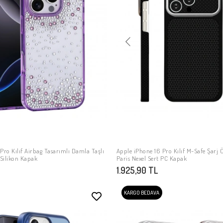
Pro Kılıf Airbag Tasarımlı Damla Taşlı
Apple iPhone 16 Pro Kılıf M-Safe Şarj Ö
SEPETE EKLE
SEPETE EKLE
 Silikon Kapak
Paris Nexel Sert PC Kapak
1.925,90 TL
KARGO BEDAVA