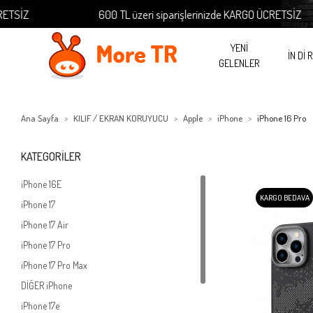
600 TL üzeri siparişlerinizde KARGO ÜCRETSİZ
YENİ
İN Dİ 
GELENLER
Ana Sayfa
KILIF / EKRAN KORUYUCU
Apple
iPhone
iPhone 16 Pro
KATEGORİLER
iPhone 16E
KARGO BEDAVA
iPhone 17
iPhone 17 Air
iPhone 17 Pro
iPhone 17 Pro Max
DİĞER iPhone
iPhone 17e