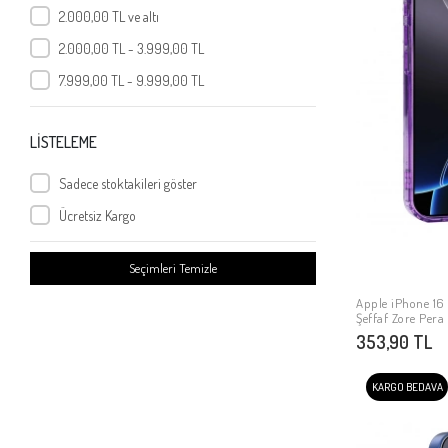
2.000,00 TL ve altı
2.000,00 TL - 3.999,00 TL
7.999,00 TL - 9.999,00 TL
LİSTELEME
Sadece stoktakileri göster
Ücretsiz Kargo
Seçimleri Temizle
Apple iPhone 16 
Şeffaf Zore Pera
353,90 TL
KARGO BEDAVA