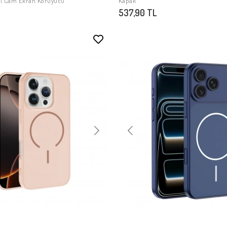
li Cam Ekran Koruyucu
Kapak
537,90 TL