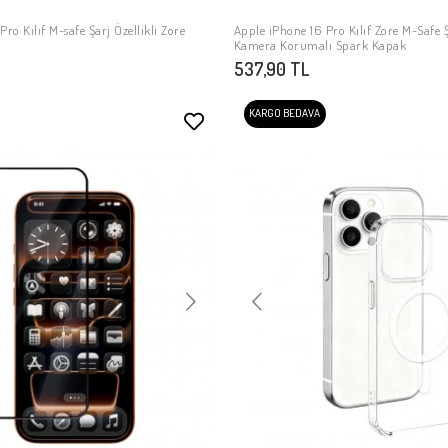
ro Kılıf M-safe Şarj Özellikli Zore
Apple iPhone 16 Pro Kılıf Zore M-Safe Ş
SEPETE EKLE
SEPETE EKLE
Kamera Korumalı Spark Kapak
537,90 TL
KARGO BEDAVA