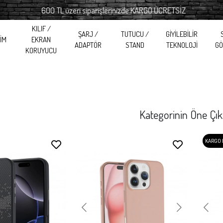
600 TL üzeri siparişlerinizde KARGO ÜCRETSİZ
600
KILIF /
ŞARJ /
TUTUCU /
GİYİLEBİLİR
RİM
EKRAN
ADAPTÖR
STAND
TEKNOLOJİ
GÖ
KORUYUCU
Kategorinin Öne Çık
KARGO BEDAVA