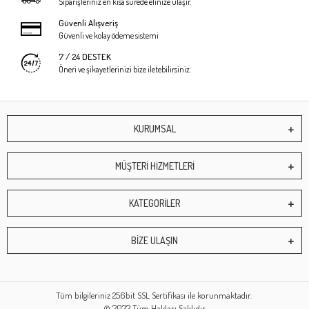
Siparişleriniz en kısa sürede elinize ulaşır.
Güvenli Alışveriş
Güvenli ve kolay ödeme sistemi
7 / 24 DESTEK
Öneri ve şikayetlerinizi bize iletebilirsiniz.
KURUMSAL
MÜŞTERİ HİZMETLERİ
KATEGORİLER
BİZE ULAŞIN
Tüm bilgileriniz 256bit SSL Sertifikası ile korunmaktadır.
© 2022
Tüm Hakları Saklıdır