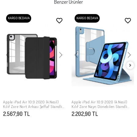
Benzer Ürünler
KARGO BEDAVA
KARGO BEDAVA
Apple iPad Air 10.9 2020 (4.Nesil)
Apple iPad Air 10.9 2020 (4.Nesil)
SEPETE EKLE
SEPETE EKLE
Kılıf Zore Nort Arkası Şeffaf Standlı
Kılıf Zore Nayn Dönebilen Standlı
Kılıf
Kılıf
2.567,90 TL
2.202,90 TL