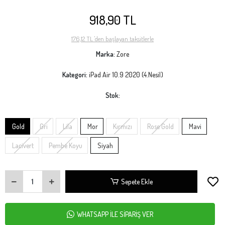
918,90 TL
176,12 TL 'den başlayan taksitlerle
Marka:
Zore
Kategori:
iPad Air 10.9 2020 (4.Nesil)
Stok:
Gold
Gri
Lila
Mor
Kırmızı
Rose Gold
Mavi
Lacivert
Pembe Koyu
Siyah
Sepete Ekle
WHATSAPP İLE SİPARİŞ VER