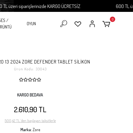
zeri siparişlerinizde KARGO ÜCRETSİZ
600 TL üzeri s
0
SES /
OYUN
RÜNTÜ
RO 13 2024 ZORE DEFENDER TABLET SİLİKON
Ürün Kodu:
33043
KARGO BEDAVA
2.610,90 TL
500,42 TL 'den başlayan taksitlerle
Marka:
Zore