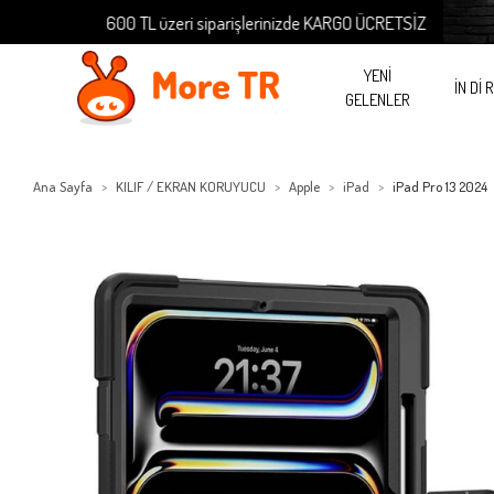
600 TL üzeri siparişlerinizde KARGO ÜCRETSİZ
YENİ
İN Dİ 
GELENLER
Ana Sayfa
KILIF / EKRAN KORUYUCU
Apple
iPad
iPad Pro 13 2024