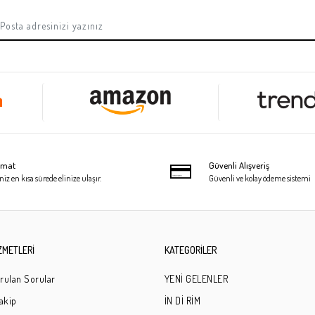
limat
Güvenli Alışveriş
niz en kısa sürede elinize ulaşır.
Güvenli ve kolay ödeme sistemi
ZMETLERİ
KATEGORİLER
rulan Sorular
YENİ GELENLER
Takip
İN Dİ RİM