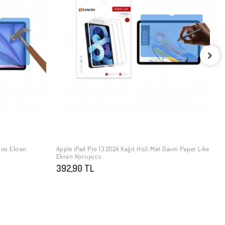
A
1
Nano Ekran
Apple iPad Pro 13 2024 Kağıt Hisli Mat ​​​​​​​​​​​​​​​Davin Paper Like
SEPETE EKLE
Ekran Koruyucu
392,90 TL