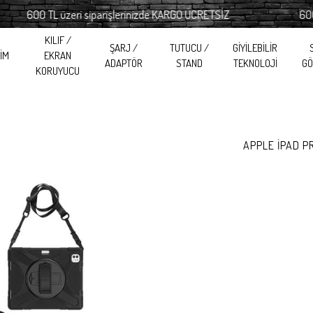
600 TL üzeri siparişlerinizde KARGO ÜCRETSİZ
600 TL ü
KILIF /
ŞARJ /
TUTUCU /
GİYİLEBİLİR
RİM
EKRAN
ADAPTÖR
STAND
TEKNOLOJİ
GÖ
KORUYUCU
APPLE İPAD P