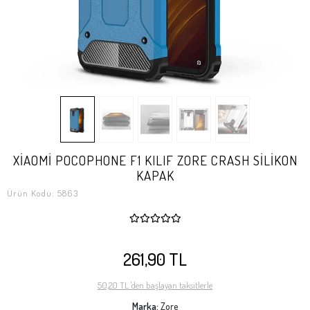
XİAOMİ POCOPHONE F1 KILIF ZORE CRASH SİLİKON
KAPAK
Ürün Kodu:
5863
261,90 TL
50,20 TL 'den başlayan taksitlerle
Marka:
Zore