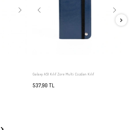
G
4
Galaxy A51 Kılıf Zore Multi Cüzdan Kılıf
SEPETE EKLE
537,90 TL