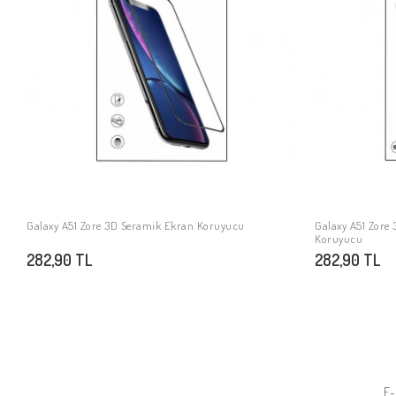
Galaxy A51 Zore 3D Seramik Ekran Koruyucu
Galaxy A51 Zore
SEPETE EKLE
Koruyucu
282,90 TL
282,90 TL