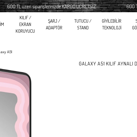
0 TL üzeri siparişlerinizde KARGO ÜCRETSİZ
600 TL üzer
KILIF /
ŞARJ /
TUTUCU /
GİYİLEBİLİR
RİM
EKRAN
ADAPTÖR
STAND
TEKNOLOJİ
GÖ
KORUYUCU
laxy A51
GALAXY A51 KILIF AYNALI