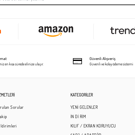
limat
Güvenli Alışveriş
niz en kısa sürede elinize ulaşır.
Güvenli ve kolay ödeme sistemi
ZMETLERİ
KATEGORİLER
rulan Sorular
YENİ GELENLER
Takip
İN Dİ RİM
ldirimleri
KILIF / EKRAN KORUYUCU