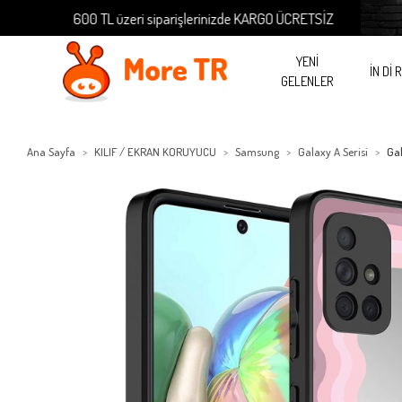
600 TL üzeri siparişlerinizde KARGO ÜCRETSİZ
60
YENİ
İN Dİ 
GELENLER
Ana Sayfa
KILIF / EKRAN KORUYUCU
Samsung
Galaxy A Serisi
Ga