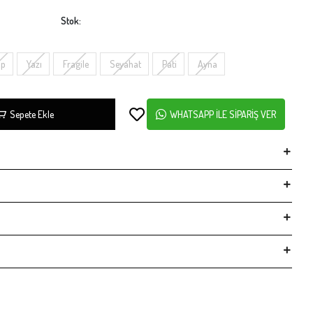
Stok:
lp
Yazı
Fragile
Seyahat
Pati
Ayna
Sepete Ekle
WHATSAPP İLE SİPARİŞ VER