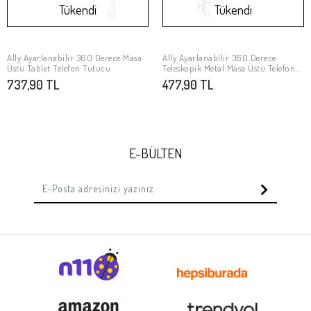
Tükendi
Tükendi
Ally Ayarlanabilir 360 Derece Masa
Ally Ayarlanabilir 360 Derece
Stokta Yok
Stokta Yok
Üstü Tablet Telefon Tutucu
Teleskopik Metal Masa Üstü Telefon
Tablet Tutucu
737,90 TL
477,90 TL
E-BÜLTEN