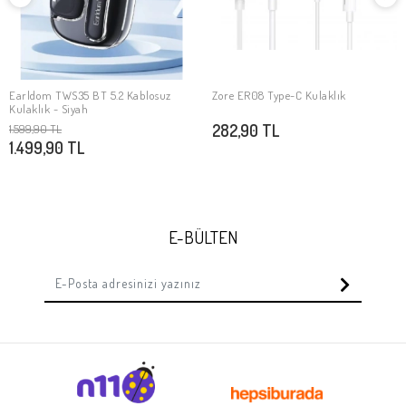
Earldom TWS35 BT 5.2 Kablosuz
Zore ER08 Type-C Kulaklık
SEPETE EKLE
SEPETE EKLE
Kulaklık - Siyah
282,90 TL
1.599,90 TL
1.499,90 TL
E-BÜLTEN