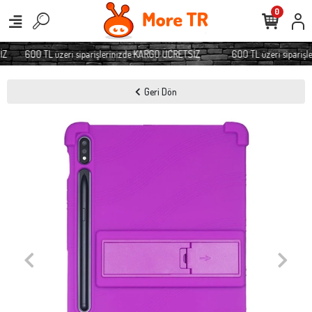
0
Z
600 TL üzeri siparişlerinizde KARGO ÜCRETSİZ
600 TL üzeri siparişl
Geri Dön