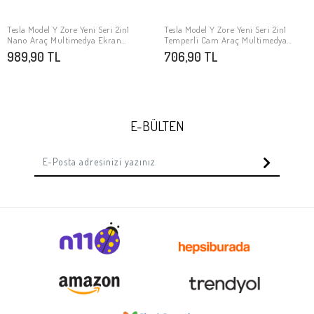
Tesla Model Y Zore Yeni Seri 2in1
Tesla Model Y Zore Yeni Seri 2in1
SEPETE EKLE
SEPETE EKLE
Nano Araç Multimedya Ekran
Temperli Cam Araç Multimedya
Koruyucu
Ekran Koruyucu
989,90 TL
706,90 TL
E-BÜLTEN