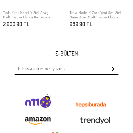
Tesla Yeni Model Y 2in1 Araç
Tesla Model Y Zore Yeni Seri 2in1
SEPETE EKLE
SEPETE EKLE
Multimedya Ekran Koruyucu
Nano Araç Multimedya Ekran
Uygulama Aparatlı Zore Premium
Koruyucu
2.900,90 TL
989,90 TL
Temperli Cam Ekran Koruyucu
E-BÜLTEN