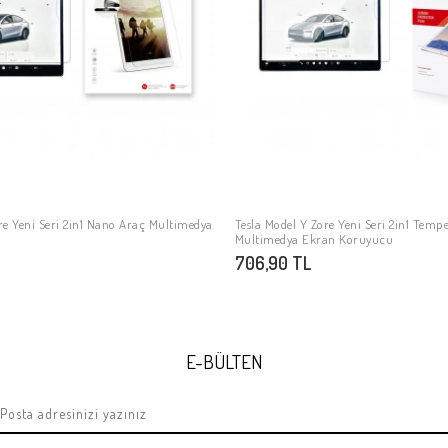
re Yeni Seri 2in1 Nano Araç Multimedya
Tesla Model Y Zore Yeni Seri 2in1 Temp
SEPETE EKLE
SEPETE EKLE
Multimedya Ekran Koruyucu
706,90 TL
E-BÜLTEN