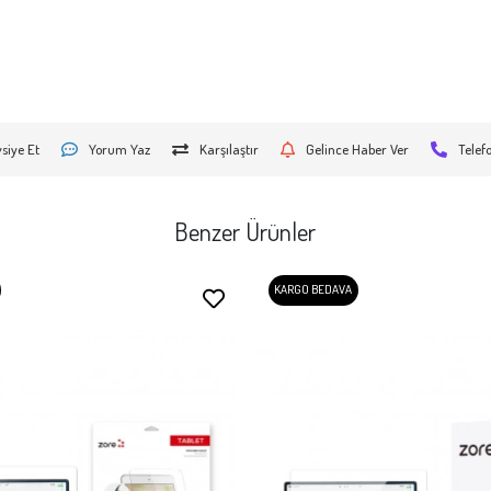
siye Et
Yorum Yaz
Karşılaştır
Gelince Haber Ver
Telef
Benzer Ürünler
KARGO BEDAVA