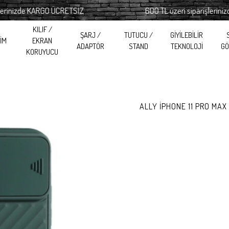
izde KARGO ÜCRETSİZ
600 TL üzeri siparişlerinizde 
KILIF /
ŞARJ /
TUTUCU /
GİYİLEBİLİR
RİM
EKRAN
ADAPTÖR
STAND
TEKNOLOJİ
GÖ
KORUYUCU
ALLY İPHONE 11 PRO MAX