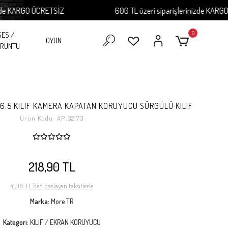
KARGO ÜCRETSİZ
600 TL üzeri siparişlerinizde KARGO ÜCR
0
SES /
OYUN
RÜNTÜ
 6.5 KILIF KAMERA KAPATAN KORUYUCU SÜRGÜLÜ KILIF
Ürün Kodu:
AP_32173
218,90 TL
41,96 TL 'den başlayan taksitlerle
Marka:
More TR
Kategori:
KILIF / EKRAN KORUYUCU