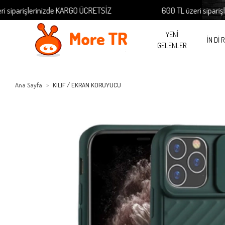
arişlerinizde KARGO ÜCRETSİZ
600 TL üzeri siparişlerin
YENİ
İN Dİ 
GELENLER
Ana Sayfa
KILIF / EKRAN KORUYUCU