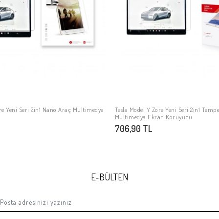
re Yeni Seri 2in1 Nano Araç Multimedya
Tesla Model Y Zore Yeni Seri 2in1 Temp
SEPETE EKLE
SEPETE EKLE
Multimedya Ekran Koruyucu
706,90 TL
E-BÜLTEN