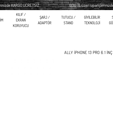
zde KARGO ÜCRETSİZ
600 TL üzeri siparişlerinizde KA
KILIF /
ŞARJ /
TUTUCU /
GİYİLEBİLİR
RİM
EKRAN
ADAPTÖR
STAND
TEKNOLOJİ
GÖ
KORUYUCU
ALLY İPHONE 13 PRO 6.1 İ