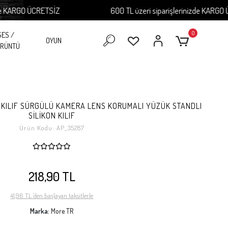
RGO ÜCRETSİZ
600 TL üzeri siparişlerinizde KARGO ÜCRE
0
SES /
OYUN
RÜNTÜ
NÇ KILIF SÜRGÜLÜ KAMERA LENS KORUMALI YÜZÜK STANDLI
SİLİKON KILIF
Ürün Kodu:
AP_35287
218,90 TL
41,96 TL 'den başlayan taksitlerle
Marka:
More TR