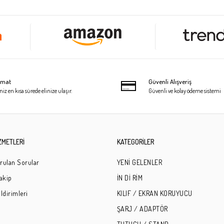
limat
Güvenli Alışveriş
niz en kısa sürede elinize ulaşır.
Güvenli ve kolay ödeme sistemi
ZMETLERİ
KATEGORİLER
rulan Sorular
YENİ GELENLER
Takip
İN Dİ RİM
ldirimleri
KILIF / EKRAN KORUYUCU
ŞARJ / ADAPTÖR