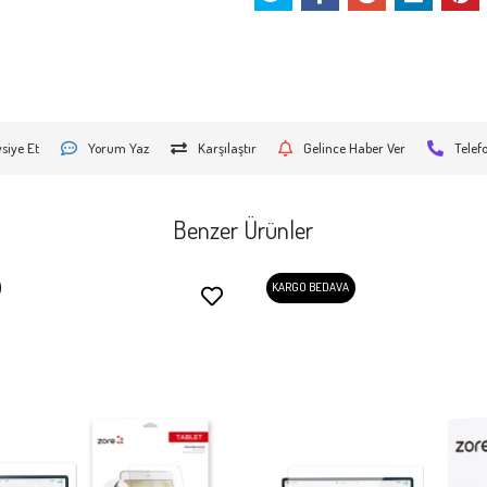
siye Et
Yorum Yaz
Karşılaştır
Gelince Haber Ver
Telef
Benzer Ürünler
KARGO BEDAVA