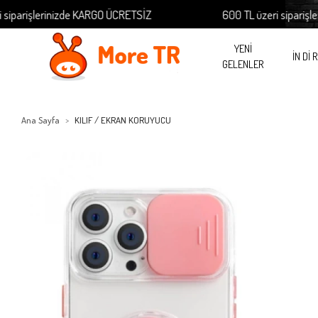
rişlerinizde KARGO ÜCRETSİZ
600 TL üzeri siparişlerini
YENİ
İN Dİ 
GELENLER
Ana Sayfa
KILIF / EKRAN KORUYUCU