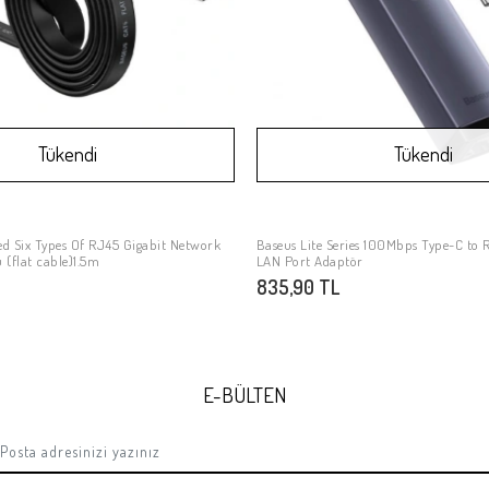
Tükendi
Tükendi
ed Six Types Of RJ45 Gigabit Network
Baseus Lite Series 100Mbps Type-C to 
Stokta Yok
Stokta Yok
 (flat cable)1.5m
LAN Port Adaptör
835,90 TL
E-BÜLTEN