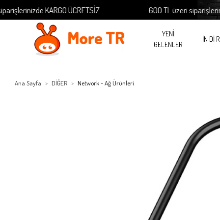
işlerinizde KARGO ÜCRETSİZ
600 TL üzeri siparişleriniz
YENİ
İN Dİ 
GELENLER
Ana Sayfa
DİĞER
Network - Ağ Ürünleri