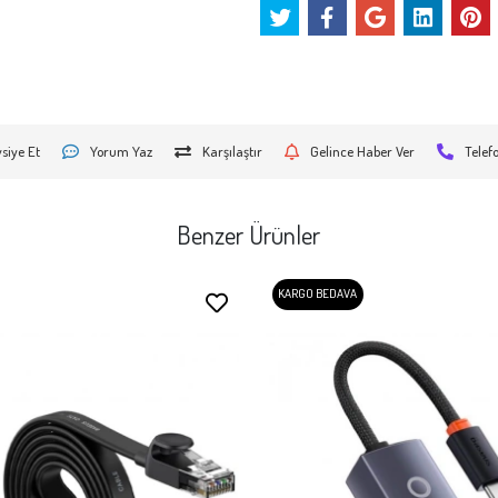
siye Et
Yorum Yaz
Karşılaştır
Gelince Haber Ver
Telef
Benzer Ürünler
KARGO BEDAVA
Stokta Yok