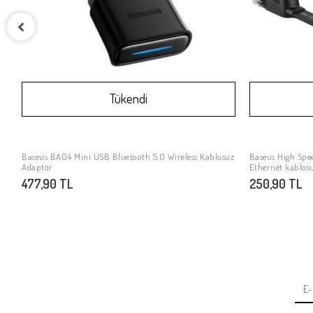
Tükendi
Baseus BA04 Mini USB Bluetooth 5.0 Wireless Kablosuz
Baseus High Spe
Stokta Yok
Adaptör
Ethernet kablosu
477,90 TL
250,90 TL