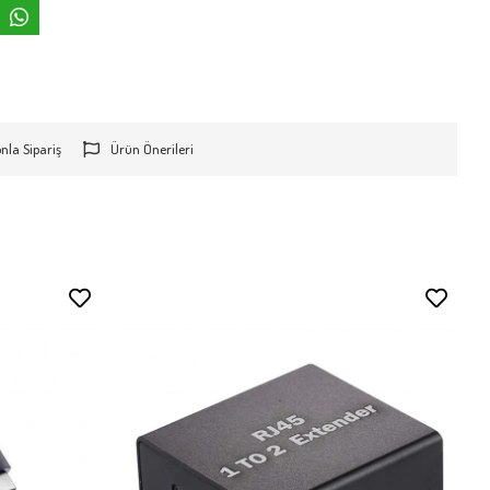
onla Sipariş
Ürün Önerileri
Stokta Yok
Stokta Yok