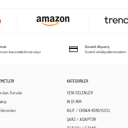
limat
Güvenli Alışveriş
niz en kısa sürede elinize ulaşır.
Güvenli ve kolay ödeme sistemi
ZMETLERİ
KATEGORİLER
rulan Sorular
YENİ GELENLER
Takip
İN Dİ RİM
ldirimleri
KILIF / EKRAN KORUYUCU
ŞARJ / ADAPTÖR