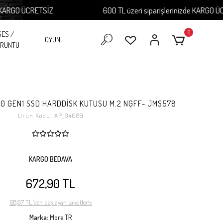
RGO ÜCRETSİZ
600 TL üzeri siparişlerinizde KARGO ÜCRET
0
SES /
OYUN
RÜNTÜ
3.0 GEN1 SSD HARDDİSK KUTUSU M.2 NGFF- JMS578
Ürün Kodu:
AP_34089
KARGO BEDAVA
672,90 TL
128,97 TL 'den başlayan taksitlerle
Marka:
More TR