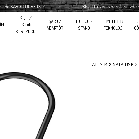
de KARGO ÜCRETSİZ
600 TL üzeri siparişlerinizde KA
KILIF /
ŞARJ /
TUTUCU /
GİYİLEBİLİR
RİM
EKRAN
ADAPTÖR
STAND
TEKNOLOJİ
GÖ
KORUYUCU
ALLY M.2 SATA USB 