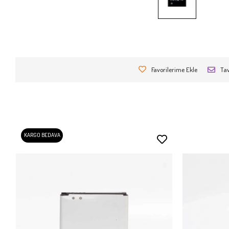
Favorilerime Ekle
Tav
KARGO BEDAVA