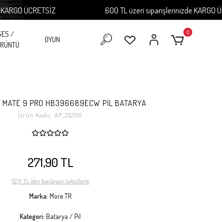
ARGO ÜCRETSİZ
600 TL üzeri siparişlerinizde KARGO ÜCRE
0
SES /
OYUN
RÜNTÜ
, MATE 9 PRO HB396689ECW PİL BATARYA
Ürün Kodu:
AP_25256
271,90 TL
52,11 TL 'den başlayan taksitlerle
Marka:
More TR
Kategori:
Batarya / Pil