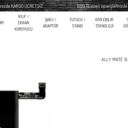
zde KARGO ÜCRETSİZ
600 TL üzeri siparişlerinizde K
KILIF /
ŞARJ /
TUTUCU /
GİYİLEBİLİR
RİM
EKRAN
ADAPTÖR
STAND
TEKNOLOJİ
GÖ
KORUYUCU
ALLY MATE 9