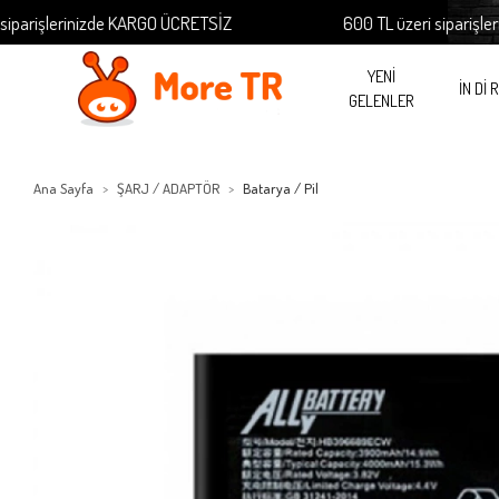
rişlerinizde KARGO ÜCRETSİZ
600 TL üzeri siparişlerini
YENİ
İN Dİ 
GELENLER
Ana Sayfa
ŞARJ / ADAPTÖR
Batarya / Pil