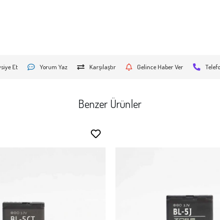
siye Et
Yorum Yaz
Karşılaştır
Gelince Haber Ver
Telef
Benzer Ürünler