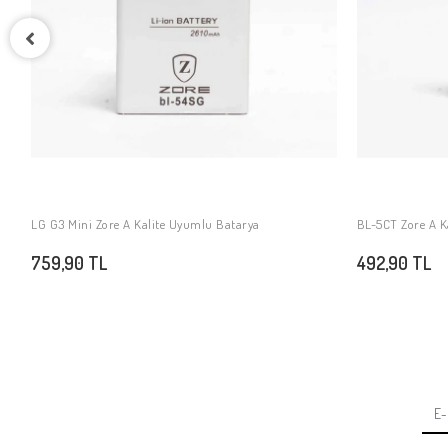
LG G3 Mini Zore A Kalite Uyumlu Batarya
BL-5CT Zore A K
SEPETE EKLE
759,90 TL
492,90 TL