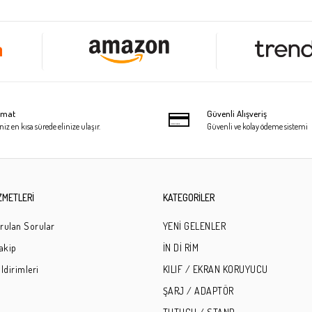
limat
Güvenli Alışveriş
niz en kısa sürede elinize ulaşır.
Güvenli ve kolay ödeme sistemi
ZMETLERİ
KATEGORİLER
rulan Sorular
YENİ GELENLER
Takip
İN Dİ RİM
ldirimleri
KILIF / EKRAN KORUYUCU
ŞARJ / ADAPTÖR