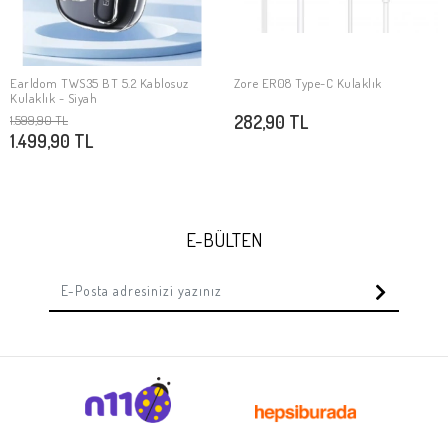
Earldom TWS35 BT 5.2 Kablosuz
Zore ER08 Type-C Kulaklık
SEPETE EKLE
SEPETE EKLE
Kulaklık - Siyah
282,90 TL
1.599,90 TL
1.499,90 TL
E-BÜLTEN