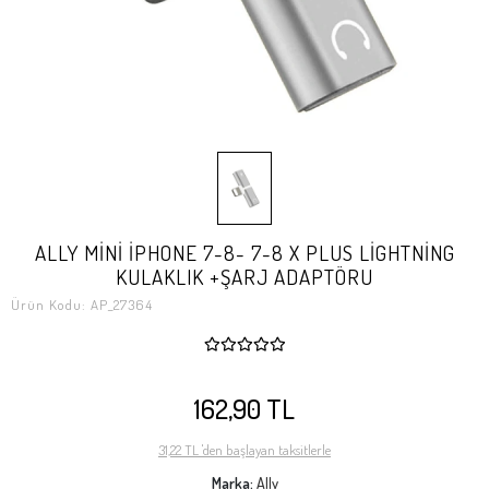
ALLY MİNİ İPHONE 7-8- 7-8 X PLUS LİGHTNİNG
KULAKLIK +ŞARJ ADAPTÖRU
Ürün Kodu:
AP_27364
162,90 TL
31,22 TL 'den başlayan taksitlerle
Marka:
Ally