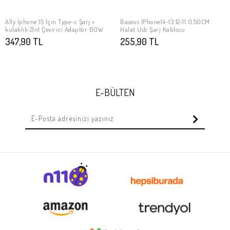
Ally İphone 15 İçin Type-c Şarj +
Baseus İPhone14-13 12-11 0.50CM
Stokta Yok
Stokta Yok
kulaklık 2İn1 Çevirici Adaptör 60W
Halat Usb Şarj Kablosu
347,90 TL
255,90 TL
E-BÜLTEN