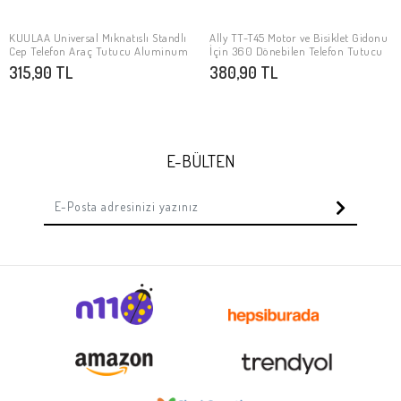
KUULAA Universal Mıknatıslı Standlı
Ally TT-T45 Motor ve Bisiklet Gidonu
Stokta Yok
Stokta Yok
Cep Telefon Araç Tutucu Aluminum
İçin 360 Dönebilen Telefon Tutucu
315,90 TL
380,90 TL
E-BÜLTEN