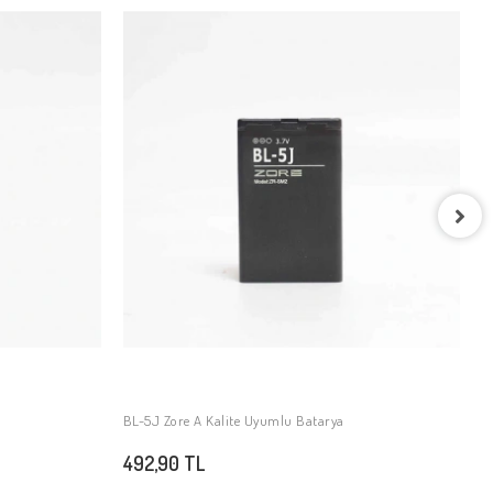
B
4
BL-5J Zore A Kalite Uyumlu Batarya
SEPETE EKLE
492,90 TL