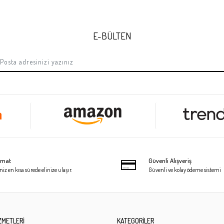
E-BÜLTEN
limat
Güvenli Alışveriş
niz en kısa sürede elinize ulaşır.
Güvenli ve kolay ödeme sistemi
ZMETLERİ
KATEGORİLER