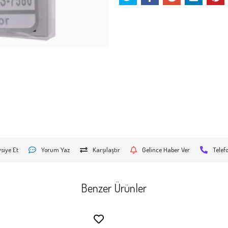
siye Et
Yorum Yaz
Karşılaştır
Gelince Haber Ver
Telef
Benzer Ürünler