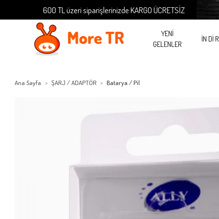
600 TL üzeri siparişlerinizde KARGO ÜCRETSİZ
6
YENİ
İN Dİ 
GELENLER
Ana Sayfa
ŞARJ / ADAPTÖR
Batarya / Pil