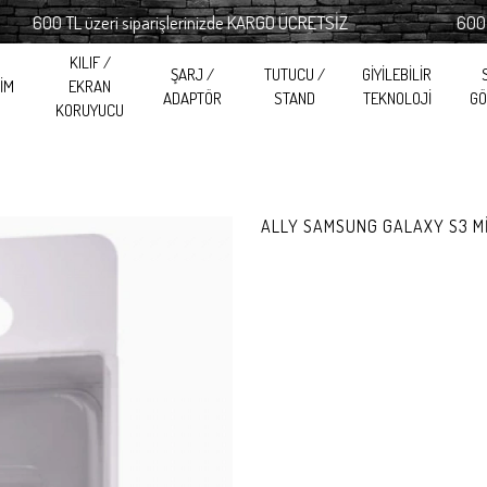
00 TL üzeri siparişlerinizde KARGO ÜCRETSİZ
600 TL üze
KILIF /
ŞARJ /
TUTUCU /
GİYİLEBİLİR
RİM
EKRAN
ADAPTÖR
STAND
TEKNOLOJİ
GÖ
KORUYUCU
ALLY SAMSUNG GALAXY S3 MİN