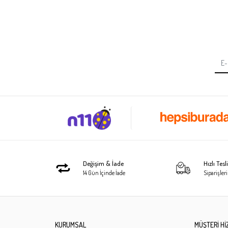
Değişim & İade
Hızlı Tes
14 Gün İçinde İade
Siparişleri
KURUMSAL
MÜŞTERİ Hİ