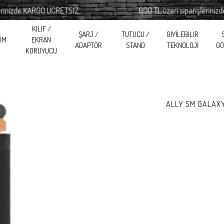
inizde KARGO ÜCRETSİZ
600 TL üzeri siparişlerinizde
KILIF /
ŞARJ /
TUTUCU /
GİYİLEBİLİR
RİM
EKRAN
ADAPTÖR
STAND
TEKNOLOJİ
GÖ
KORUYUCU
ALLY SM GALAXY