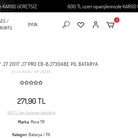
 KARGO ÜCRETSİZ
600 TL üzeri siparişlerinizde KARGO ÜC
0
SES /
OYUN
RÜNTÜ
 J7 2017 J7 PRO EB-BJ730ABE PİL BATARYA
Ürün Kodu:
AP_25245
271,90 TL
52,11 TL 'den başlayan taksitlerle
Marka:
More TR
Kategori:
Batarya / Pil