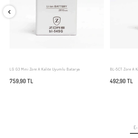
LG G3 Mini Zore A Kalite Uyumlu Batarya
BL-5CT Zore A K
SEPETE EKLE
759,90 TL
492,90 TL