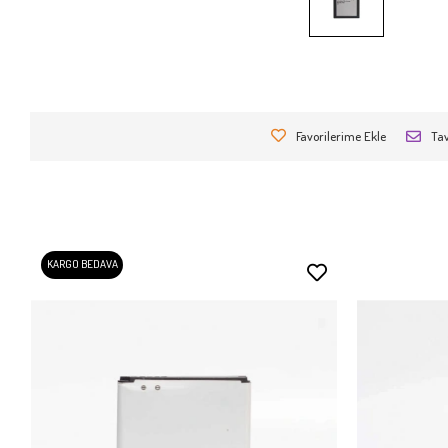
Favorilerime Ekle
Tav
KARGO BEDAVA