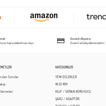
limat
Güvenli Alışveriş
niz en kısa sürede elinize ulaşır.
Güvenli ve kolay ödeme sistemi
ZMETLERİ
KATEGORİLER
rulan Sorular
YENİ GELENLER
Takip
İN Dİ RİM
ldirimleri
KILIF / EKRAN KORUYUCU
ŞARJ / ADAPTÖR