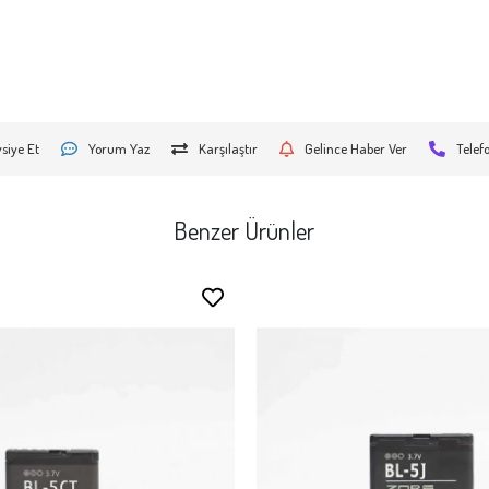
siye Et
Yorum Yaz
Karşılaştır
Gelince Haber Ver
Telef
Benzer Ürünler