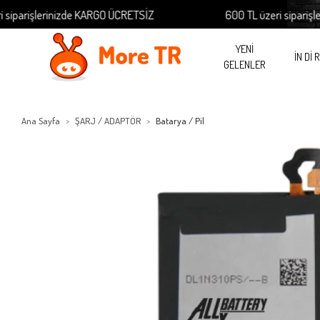
parişlerinizde KARGO ÜCRETSİZ
600 TL üzeri siparişler
YENİ
İN Dİ 
GELENLER
Ana Sayfa
ŞARJ / ADAPTÖR
Batarya / Pil