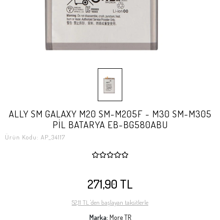
ALLY SM GALAXY M20 SM-M205F - M30 SM-M305
PİL BATARYA EB-BG580ABU
Ürün Kodu:
AP_34117
271,90 TL
52,11 TL 'den başlayan taksitlerle
Marka:
More TR