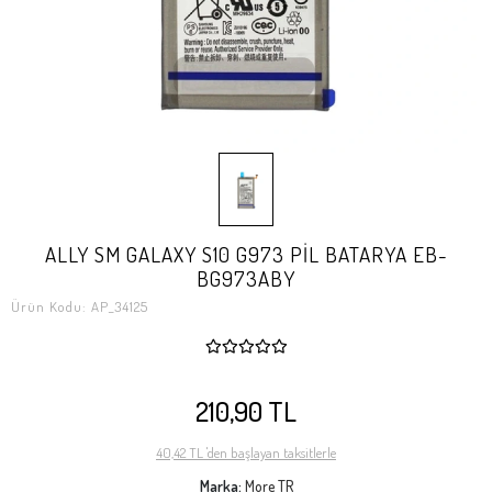
ALLY SM GALAXY S10 G973 PİL BATARYA EB-
BG973ABY
Ürün Kodu:
AP_34125
210,90 TL
40,42 TL 'den başlayan taksitlerle
Marka:
More TR