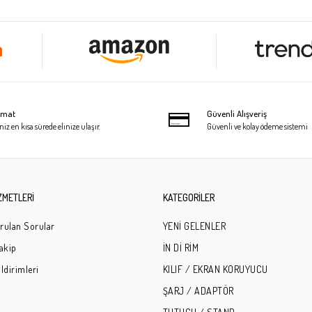
limat
Güvenli Alışveriş
niz en kısa sürede elinize ulaşır.
Güvenli ve kolay ödeme sistemi
ZMETLERİ
KATEGORİLER
rulan Sorular
YENİ GELENLER
Takip
İN Dİ RİM
ldirimleri
KILIF / EKRAN KORUYUCU
ŞARJ / ADAPTÖR