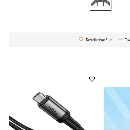
Favorilerime Ekle
Tav
Stokta Yok