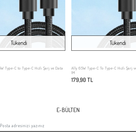
Tükendi
Tükendi
5W Type-C to Type-C Hızlı Şarj ve Data
Ally 65W Type-C To Type-C Hızlı Şarj 
Stokta Yok
Stokta Yok
1M
179,90 TL
E-BÜLTEN