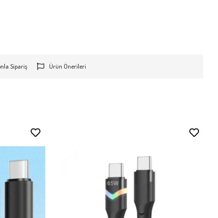
onla Sipariş
Ürün Önerileri
Stokta Yok
Stokta Yok