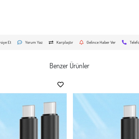
siye Et
Yorum Yaz
Karşılaştır
Gelince Haber Ver
Telef
Benzer Ürünler
Stokta Yok