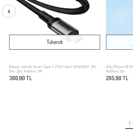
Tükendi
Baseus Cafule Series Type-C PD3.1 Gen1 60W(20V-3A)
Ally İPhone 15 6
Stokta Yok
Veri Şarj Kablosu 1M
Kablosu 2m
380,90 TL
205,90 TL