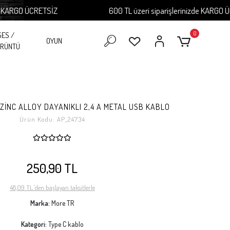
RGO ÜCRETSİZ
600 TL üzeri siparişlerinizde KARGO ÜCRET
0
SES /
OYUN
RÜNTÜ
ZİNC ALLOY DAYANIKLI 2,4 A METAL USB KABLO
Ürün Kodu:
AP_24734
250,90 TL
48,09 TL 'den başlayan taksitlerle
Marka:
More TR
Kategori:
Type C kablo