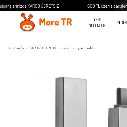
işlerinizde KARGO ÜCRETSİZ
600 TL üzeri siparişlerini
YENİ
İN Dİ 
GELENLER
Ana Sayfa
ŞARJ / ADAPTÖR
Kablo
Type C kablo