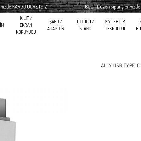
zde KARGO ÜCRETSİZ
600 TL üzeri siparişlerinizde KA
KILIF /
ŞARJ /
TUTUCU /
GİYİLEBİLİR
RİM
EKRAN
ADAPTÖR
STAND
TEKNOLOJİ
GÖ
KORUYUCU
ALLY USB TYPE-C 