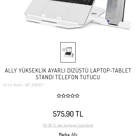
ALLY YÜKSEKLİK AYARLI DİZÜSTÜ LAPTOP-TABLET
STANDI TELEFON TUTUCU
Ürün Kodu:
AP_33667
575,90 TL
110,38 TL 'den başlayan taksitlerle
Marka:
Ally