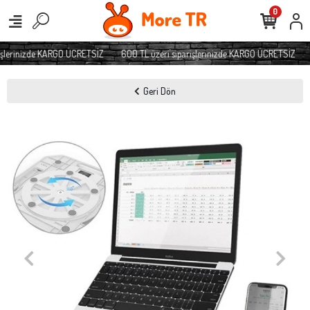
0
şlerinizde KARGO ÜCRETSİZ
600 TL üzeri siparişlerinizde KARGO ÜCRETSİZ
Geri Dön