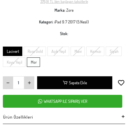
378,91 TL 'den başlayan taksitlerle
Marka:
Zore
Kategori:
iPad 9.7 2017 (5.Nesil)
Stok:
Lacivert
Rose Gold
Açık Yeşil
Mavi
Kırmızı
Siyah
Koyu Yeşil
Mor
Sepete Ekle
WHATSAPP İLE SİPARİŞ VER
Ürün Özellikleri