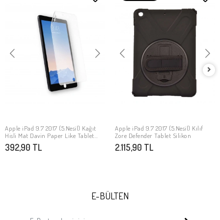
Apple iPad 9.7 2017 (5.Nesil) Kağıt
Apple iPad 9.7 2017 (5.Nesil) Kılıf
SEPETE EKLE
SEPETE EKLE
Hisli Mat Davin Paper Like Tablet
Zore Defender Tablet Silikon
Ekran Koruyucu
392,90 TL
2.115,90 TL
E-BÜLTEN