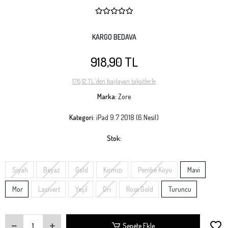
KARGO BEDAVA
918,90 TL
176,12 TL 'den başlayan taksitlerle
Marka:
Zore
Kategori:
iPad 9.7 2018 (6.Nesil)
Stok:
Siyah
Beyaz
Gold
Kırmızı
Pembe Koyu
Mavi
Mor
Lacivert
Yeşil
Gri
Rose Gold
Turuncu
Sepete Ekle