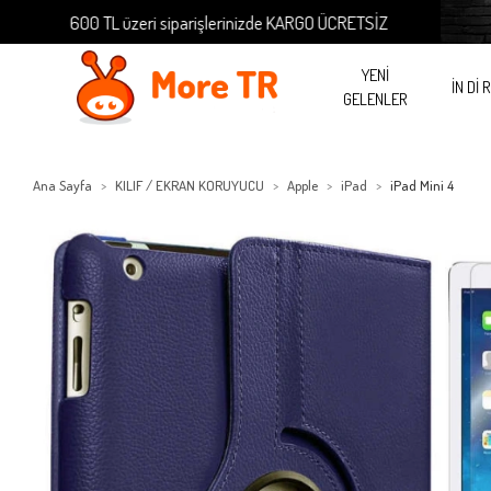
600 TL üzeri siparişlerinizde KARGO ÜCRETSİZ
600 TL
YENİ
İN Dİ 
GELENLER
Ana Sayfa
KILIF / EKRAN KORUYUCU
Apple
iPad
iPad Mini 4