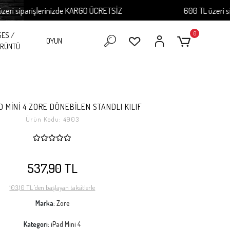
parişlerinizde KARGO ÜCRETSİZ
600 TL üzeri sipariş
0
SES /
OYUN
RÜNTÜ
D MİNİ 4 ZORE DÖNEBİLEN STANDLI KILIF
Ürün Kodu:
4903
537,90 TL
103,10 TL 'den başlayan taksitlerle
Marka:
Zore
Kategori:
iPad Mini 4