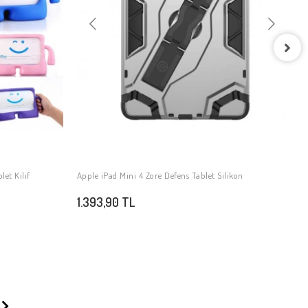
A
3
let Kılıf
Apple iPad Mini 4 Zore Defens Tablet Silikon
SEPETE EKLE
1.393,90 TL