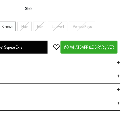
Stok:
Kırmızı
Mavi
Mor
Lacivert
Pembe Koyu
Sepete Ekle
WHATSAPP İLE SİPARİŞ VER