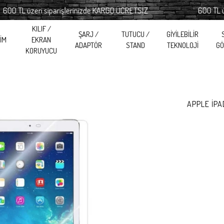
 üzeri siparişlerinizde KARGO ÜCRETSİZ
600 TL üzeri si
KILIF /
ŞARJ /
TUTUCU /
GİYİLEBİLİR
RİM
EKRAN
ADAPTÖR
STAND
TEKNOLOJİ
GÖ
KORUYUCU
APPLE İPA