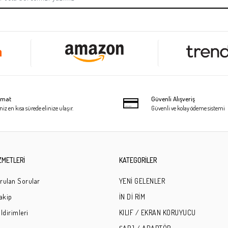
limat
Güvenli Alışveriş
niz en kısa sürede elinize ulaşır.
Güvenli ve kolay ödeme sistemi
ZMETLERİ
KATEGORİLER
rulan Sorular
YENİ GELENLER
Takip
İN Dİ RİM
ldirimleri
KILIF / EKRAN KORUYUCU