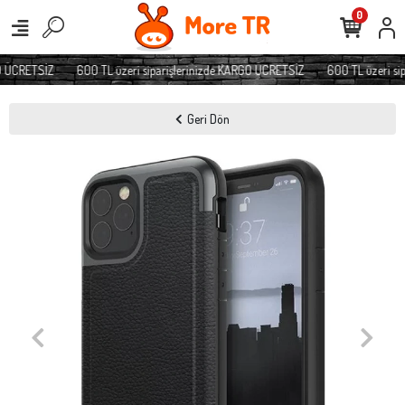
0
O ÜCRETSİZ
600 TL üzeri siparişlerinizde KARGO ÜCRETSİZ
600 TL üzeri sip
Geri Dön