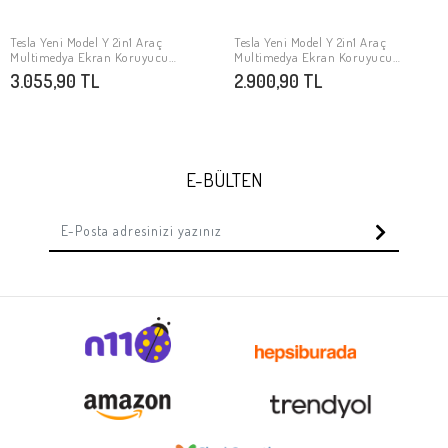
Tesla Yeni Model Y 2in1 Araç
Tesla Yeni Model Y 2in1 Araç
SEPETE EKLE
SEPETE EKLE
Multimedya Ekran Koruyucu
Multimedya Ekran Koruyucu
Uygulama Aparatlı Zore Premium
Uygulama Aparatlı Zore Premium
3.055,90 TL
2.900,90 TL
Mat Temperli Cam Ekran Koruyucu
Temperli Cam Ekran Koruyucu
E-BÜLTEN