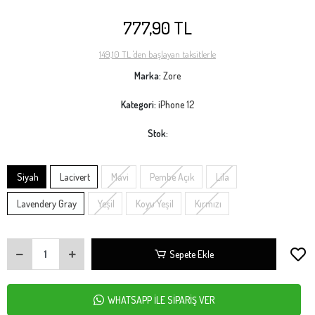
777,90 TL
149,10 TL 'den başlayan taksitlerle
Marka:
Zore
Kategori:
iPhone 12
Stok:
Siyah
Lacivert
Mavi
Pembe Açık
Lila
Lavendery Gray
Yeşil
Koyu Yeşil
Kırmızı
Sepete Ekle
WHATSAPP İLE SİPARİŞ VER