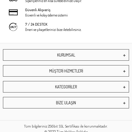
Siparişleriniz en kısa sürede elinize ulaşır.
Güvenli Alışveriş
Güvenli ve kolay ödeme sistemi
7 / 24 DESTEK
Öneri ve şikayetlerinizi bize iletebilirsiniz.
KURUMSAL
MÜŞTERİ HİZMETLERİ
KATEGORİLER
BİZE ULAŞIN
Tüm bilgileriniz 256bit SSL Sertifikası ile korunmaktadır.
© 2022
Tüm Hakları Saklıdır