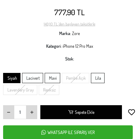
777,90 TL
149,10 TL 'den başlayan taksitlerle
Marka:
Zore
Kategori:
iPhone 12 Pro Max
Stok:
Siyah
Lacivert
Mavi
Pembe Açık
Lila
Lavendery Gray
Renksiz
Sepete Ekle
WHATSAPP İLE SİPARİŞ VER