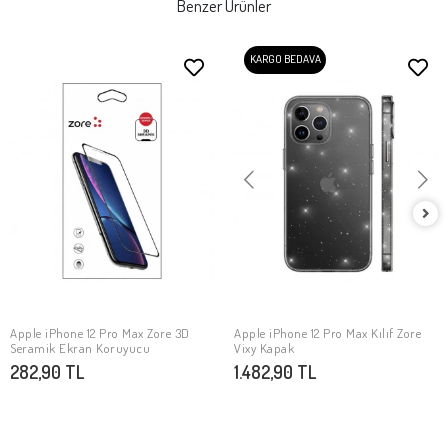
Benzer Ürünler
KARGO BEDAVA
Apple iPhone 12 Pro Max Zore 3D
Apple iPhone 12 Pro Max Kılıf Zore
SEPETE EKLE
SEPETE EKLE
Seramik Ekran Koruyucu
Vixy Kapak
282,90 TL
1.482,90 TL