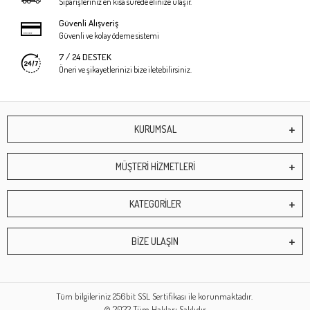
Siparişleriniz en kısa sürede elinize ulaşır.
Güvenli Alışveriş
Güvenli ve kolay ödeme sistemi
7 / 24 DESTEK
Öneri ve şikayetlerinizi bize iletebilirsiniz.
KURUMSAL
MÜŞTERİ HİZMETLERİ
KATEGORİLER
BİZE ULAŞIN
Tüm bilgileriniz 256bit SSL Sertifikası ile korunmaktadır.
© 2022
Tüm Hakları Saklıdır