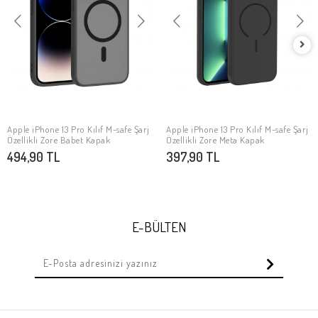
Apple iPhone 13 Pro Kılıf M-safe Şarj
Apple iPhone 13 Pro Kılıf M-safe Şarj
SEPETE EKLE
SEPETE EKLE
Özellikli Zore Babet Kapak
Özellikli Zore Meta Kapak
494,90 TL
397,90 TL
E-BÜLTEN