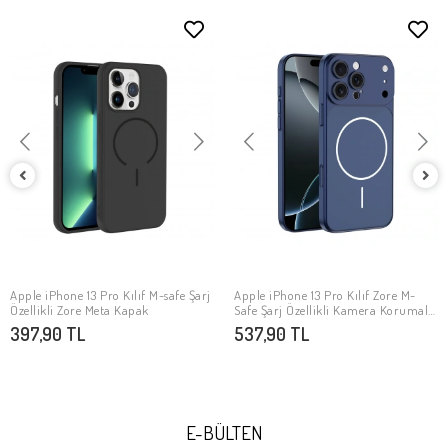
Apple iPhone 13 Pro Kılıf M-safe Şarj
Apple iPhone 13 Pro Kılıf Zore M-
SEPETE EKLE
SEPETE EKLE
Özellikli Zore Meta Kapak
Safe Şarj Özellikli Kamera Korumalı
Spark Kapak
397,90 TL
537,90 TL
E-BÜLTEN