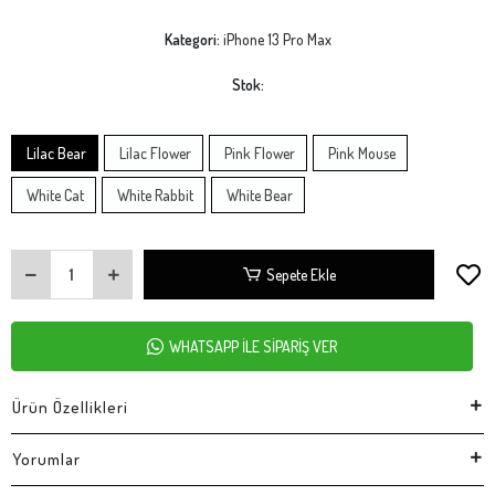
Kategori:
iPhone 13 Pro Max
Stok:
Lilac Bear
Lilac Flower
Pink Flower
Pink Mouse
White Cat
White Rabbit
White Bear
Sepete Ekle
WHATSAPP İLE SİPARİŞ VER
Ürün Özellikleri
Yorumlar