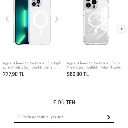
Apple iPhone 13 Pro Max Kılıf IC Çipli
Apple iPhone 13 Pro Max Kılıf Zore
SEPETE EKLE
SEPETE EKLE
Zore Wireless Şarj Özellikli Şeffaf
M-safe Şarj Özellikli T-Max M-safe
Orjin Kapak
Kapak
777,90 TL
989,90 TL
E-BÜLTEN