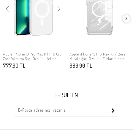
Apple iPhone 13 Pro Max Kılıf IC Çipli
Apple iPhone 13 Pro Max Kılıf Zore
SEPETE EKLE
SEPETE EKLE
Zore Wireless Şarj Özellikli Şeffaf
M-safe Şarj Özellikli T-Max M-safe
Orjin Kapak
Kapak
777,90 TL
989,90 TL
E-BÜLTEN