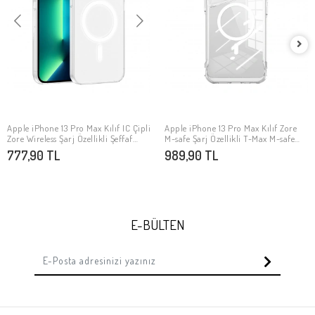
Apple iPhone 13 Pro Max Kılıf IC Çipli
Apple iPhone 13 Pro Max Kılıf Zore
SEPETE EKLE
SEPETE EKLE
Zore Wireless Şarj Özellikli Şeffaf
M-safe Şarj Özellikli T-Max M-safe
Orjin Kapak
Kapak
777,90 TL
989,90 TL
E-BÜLTEN