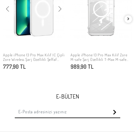
Apple iPhone 13 Pro Max Kılıf IC Çipli
Apple iPhone 13 Pro Max Kılıf Zore
SEPETE EKLE
SEPETE EKLE
Zore Wireless Şarj Özellikli Şeffaf
M-safe Şarj Özellikli T-Max M-safe
Orjin Kapak
Kapak
777,90 TL
989,90 TL
E-BÜLTEN