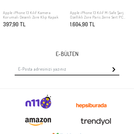
Apple iPhone 13 Kılıf Kamera
Apple iPhone 13 Kılıf M-Safe Şarj
SEPETE EKLE
SEPETE EKLE
Korumalı Desenli Zore Klip Kapak
Özellikli Zore Paris Zerre Sert PC
Kapak
397,90 TL
1.604,90 TL
E-BÜLTEN