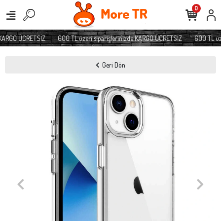
0
e KARGO ÜCRETSİZ
600 TL üzeri siparişlerinizde KARGO ÜCRETSİZ
600 TL üze
Geri Dön